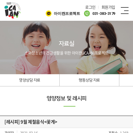
로그인
회원가입
아이캔프로젝트
031-383-3179
자료실
소아청소년의 건강생활을 위한 아이캔(ICAAN)프로젝트
영양상담 자료
행동상담 자료
영양정보 및 레시피
[레시피] 9월 제철음식<꽃게>