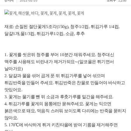
관리자
2021-02-16
조회수
1,268
재료: 손질된 절단꽃게5조각(150g), 청주1/2컵, 튀김가루 1/4컵,
달걀1개,물1/3컵, 튀김가루1/2컵, 소금, 후추
1. 꽃게를 씻은뒤 청주를 부어 10분간 재워주세요.
청주대신
맥주를 사용해도 비린내가 제거가되요~ (알코올은 튀기면서
날아가요)
2. 달걀과 물을 섞어 곱게 푼 뒤 튀김가루를 넣어 섞으며
튀김반죽을 만들어 주세요.
튀김반죽은 찬물로 만들어야 바삭하고
맛있어요.
3. 꽃게는 물기를 뺀 뒤 소금과 후춧가루를 밑간을 해주세요.
4. 튀김가루를 꽃게의 몸통에만 묻혀주세요.
꽃게는 익으면
붉은색으로 돼요, 먹음직 스러워 보이도록 다리에는 반죽을 묻히지
않아요.
5. 170℃에 바삭하게 튀겨 키친타올에 받여 기름을 제거해주면