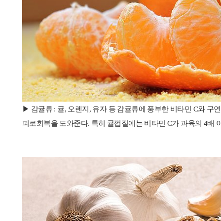
▶ 감귤류 : 귤, 오렌지, 유자 등 감귤류에 풍부한 비타민 C와
피로회복을 도와준다. 특히 귤껍질에는 비타민 C가 과육의 4배 