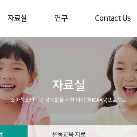
자료실
연구
Contact Us
영양상담 자료
학술논문
공지사항 및 뉴스
행동상담 자료
문의하기
운동교육 자료
찾아오는 길
건강소식지
자료실
영양정보 및 레시피
소아청소년의 건강생활을 위한 아이캔(ICAAN)프로젝트
료
운동교육 자료