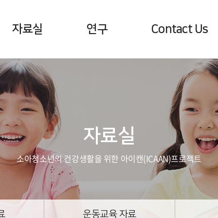
자료실
연구
Contact Us
영양상담 자료
학술논문
공지사항 및 뉴스
행동상담 자료
문의하기
운동교육 자료
찾아오는 길
건강소식지
자료실
영양정보 및 레시피
소아청소년의 건강생활을 위한 아이캔(ICAAN)프로젝트
료
운동교육 자료